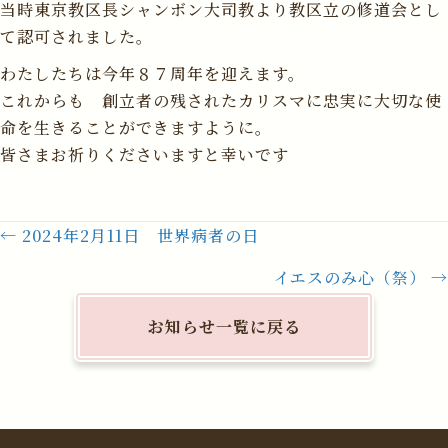
当時東京教区長シャンボン大司教より教区立の修道会とし
て認可されました。
わたしたちは今年８７周年を迎えます。
これからも 創立者の残されたカリスマに忠実に大切な使
命を生きることができますように。
皆さまお祈りくださいますと幸いです
Posts
← 2024年2月11日 世界病者の日
navigation
イエスのみ心（祭） →
お知らせ一覧に戻る